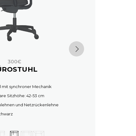
300€
ÜROSTUHL
l mit synchroner Mechanik
bare Sitzhöhe: 42-53 cm
mlehnen und Netzrückenlehne
chwarz