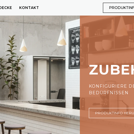
DECKE
KONTAKT
PRODUKTIN
ZUBE
KONFIGURIERE D
BEDÜRFNISSEN
PRODUKTINFO HER