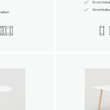
10 cm höhe
Stromkabel 
halten