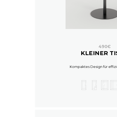
490€
KLEINER T
Kompaktes Design für effiz