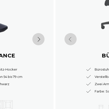
ANCE
B
itz-Hocker
Bürostuh
on 54 bis 79 cm
Verstell
chwarz
Zwei Ar
Farbe: S