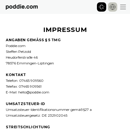
IMPRESSUM
ANGABEN GEMÄSS § 5 TMG
Poddie.com
Steffen Petzold
Heudorferstraße 46
78576 Emmingen-Liptingen
KONTAKT
Telefon: 07465 909560
Telefax: 07465 909561
E-Mail: hello@poddie.com
UMSATZSTEUER-ID
Umsatzsteuer-Identifikationsnummer gemäß §27 a
Umsatzsteuergesetz: DE 232902045
STREITSCHLICHTUNG