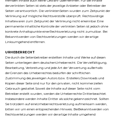
fremden Inhalte auch keine Gewähr übernehmen. Für die Inhalte
derverlinkten Seiten ist stets der jeweilige Anbieter oder Betreiber der
Seiten verantwortlich. Die verlinktenSeiten wurden zum Zeitpunkt der
Verlinkung auf mögliche Rechtsverstöße überprüft. Rechtswidrige
Inhaltewaren zum Zeitpunkt der Verlinkung nicht erkennbar.Eine
permanente inhaltliche Kontrolle der verlinkten Seiten ist jedoch ohne
konkrete Anhaltspunkte einerRechtsverletzung nicht zumutbar. Bei
Bekanntwerden von Rechtsverletzungen werden wir derartige
Linksumgehend entfernen.
URHEBERRECHT
Die durch die Seitenbetreiber erstellten Inhalte und Werke auf diesen
Seiten unterliegen dem deutschenUrheberrecht. Die Vervielfältigung,
Bearbeitung, Verbreitung und jede Art der Verwertung außerhalb
derGrenzen des Urheberrechtes bedürfen der schriftlichen
Zustimmung des jeweiligen Autors bzw. Erstellers.Downloads und
Kopien dieser Seite sind nur für den privaten, nicht kommerziellen
Gebrauch gestattet.Soweit die Inhalte auf dieser Seite nicht vom
Betreiber erstellt wurden, werden die Urheberrechte Dritterbeachtet.
Insbesondere werden Inhalte Dritter als solche gekennzeichnet. Sollten
Sie trotzdem auf eineUrheberrechtsverletzung aufmerksam werden,
bitten wir um einen entsprechenden Hinweis. BeiBekanntwerden von
Rechtsverletzungen werden wir derartige Inhalte umgehend