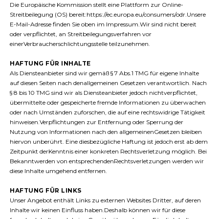
Die Europäische Kommission stellt eine Plattform zur Online-
Streitbeilegung (OS) bereit:https://ec.europa.eu/consumers/odr.Unsere
E-Mail-Adresse finden Sie oben im Impressum.Wir sind nicht bereit
oder verpflichtet, an Streitbeilegungsverfahren vor
einerVerbraucherschlichtungsstelle teilzunehmen.
HAFTUNG FÜR INHALTE
Als Diensteanbieter sind wir gemäß § 7 Abs.1 TMG für eigene Inhalte
auf diesen Seiten nach denallgemeinen Gesetzen verantwortlich. Nach
§ 8 bis 10 TMG sind wir als Diensteanbieter jedoch nichtverpflichtet,
übermittelte oder gespeicherte fremde Informationen zu überwachen
oder nach Umständen zuforschen, die auf eine rechtswidrige Tätigkeit
hinweisen.Verpflichtungen zur Entfernung oder Sperrung der
Nutzung von Informationen nach den allgemeinenGesetzen bleiben
hiervon unberührt. Eine diesbezügliche Haftung ist jedoch erst ab dem
Zeitpunkt derKenntnis einer konkreten Rechtsverletzung möglich. Bei
Bekanntwerden von entsprechendenRechtsverletzungen werden wir
diese Inhalte umgehend entfernen.
HAFTUNG FÜR LINKS
Unser Angebot enthält Links zu externen Websites Dritter, auf deren
Inhalte wir keinen Einfluss haben.Deshalb können wir für diese