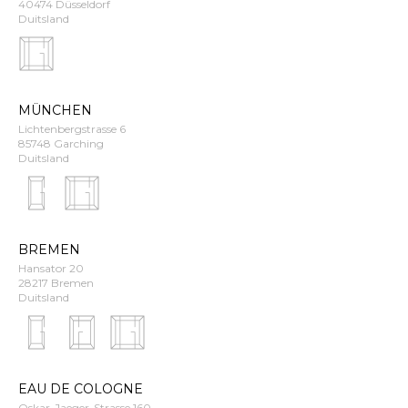
40474 Düsseldorf
Duitsland
MÜNCHEN
Lichtenbergstrasse 6
85748 Garching
Duitsland
BREMEN
Hansator 20
28217 Bremen
Duitsland
EAU DE COLOGNE
Oskar-Jaeger-Strasse 160